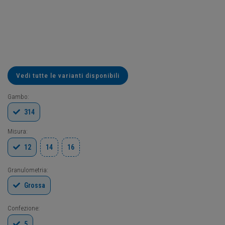
Vedi tutte le varianti disponibili
Gambo:
314
Misura:
12
14
16
Granulometria:
Grossa
Confezione:
5