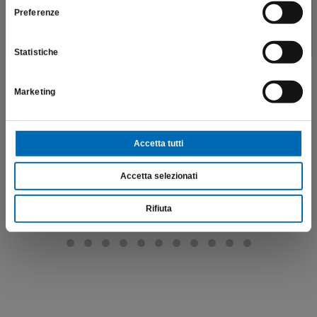
Preferenze
SONO UN OPERATORE SANITARIO
Rimuovi composito
4COMP
Statistiche
€
74,90
Marketing
Scopri di più
Accetta tutti
Accetta selezionati
Rifiuta