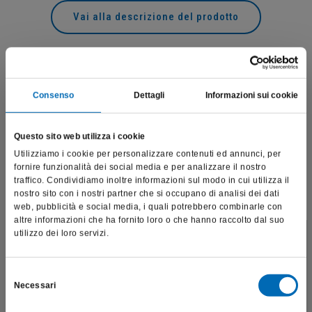
Vai alla descrizione del prodotto
Prodotti correlati
Consenso
Dettagli
Informazioni sui cookie
Questo sito web utilizza i cookie
Utilizziamo i cookie per personalizzare contenuti ed annunci, per
fornire funzionalità dei social media e per analizzare il nostro
traffico. Condividiamo inoltre informazioni sul modo in cui utilizza il
nostro sito con i nostri partner che si occupano di analisi dei dati
web, pubblicità e social media, i quali potrebbero combinarle con
altre informazioni che ha fornito loro o che hanno raccolto dal suo
utilizzo dei loro servizi.
Questo sito è destinato esclusivamente a operatori
professionali e riporta dati, prodotti e beni sensibili per la
salute e la sicurezza del paziente; pertanto, per visitare il sito,
Selezione
Necessari
dichiaro di essere un operatore sanitario.
del
consenso