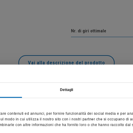
Nr. di giri ottimale
Vai alla descrizione del prodotto
Dettagli
Questo sito è destinato esclusivamente a operatori professionali
e riporta dati, prodotti e beni sensibili per la salute e la sicurezza
are contenuti ed annunci, per fornire funzionalità dei social media e per anali
del paziente; pertanto, per visitare il sito, dichiaro di essere un
l modo in cui utilizza il nostro sito con i nostri partner che si occupano di a
operatore sanitario.
binarle con altre informazioni che ha fornito loro o che hanno raccolto dal su