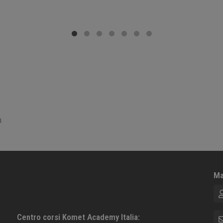
m
Ma
No
E-m
Centro corsi Komet Academy Italia: