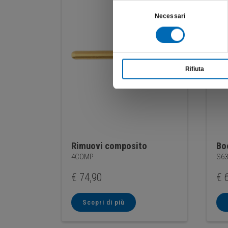
Selezione
Necessari
del
consenso
Rifiuta
Rimuovi composito
Bo
4COMP
S63
€
74,90
€
6
Scopri di più