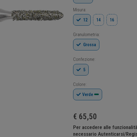
Misura:
12
14
16
Granulometria:
Grossa
Confezione:
5
Colore:
Verde
€
65,50
Per accedere alle funzionali
necessario Autenticarsi/Regis