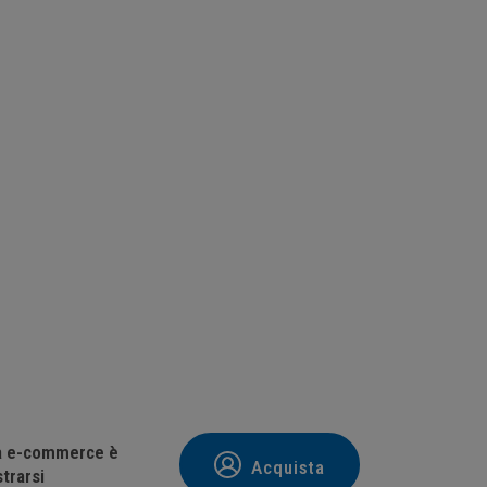
tà e-commerce è
Acquista
trarsi