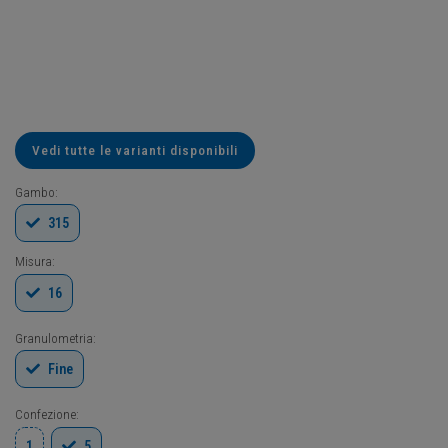
Vedi tutte le varianti disponibili
Gambo:
315
Misura:
16
Granulometria:
Fine
Confezione:
1
5