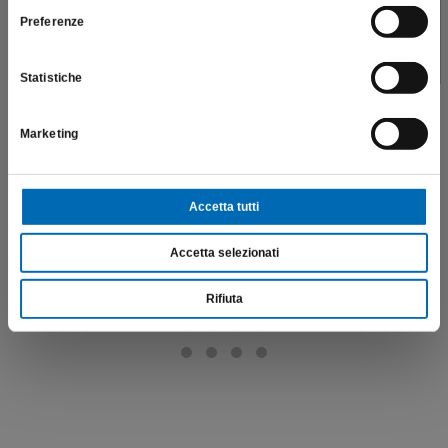
Preferenze
SONO UN OPERATORE SANITARIO
Oliva
ZR8379
Statistiche
€
101,20
Marketing
Scopri di più
Accetta tutti
Accetta selezionati
Rifiuta