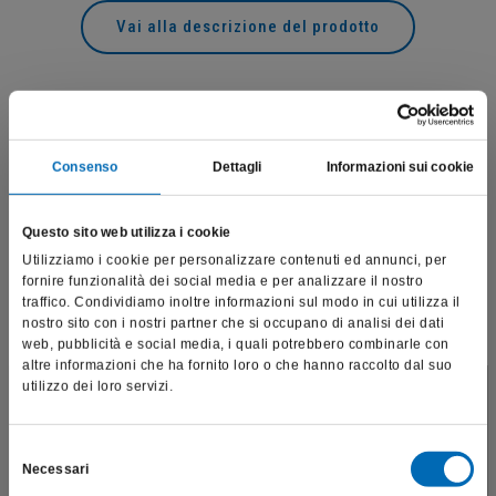
Vai alla descrizione del prodotto
Prodotti correlati
Consenso
Dettagli
Informazioni sui cookie
Questo sito web utilizza i cookie
Utilizziamo i cookie per personalizzare contenuti ed annunci, per
fornire funzionalità dei social media e per analizzare il nostro
traffico. Condividiamo inoltre informazioni sul modo in cui utilizza il
nostro sito con i nostri partner che si occupano di analisi dei dati
web, pubblicità e social media, i quali potrebbero combinarle con
altre informazioni che ha fornito loro o che hanno raccolto dal suo
utilizzo dei loro servizi.
Questo sito è destinato esclusivamente a operatori
professionali e riporta dati, prodotti e beni sensibili per la
salute e la sicurezza del paziente; pertanto, per visitare il sito,
Selezione
Necessari
dichiaro di essere un operatore sanitario.
del