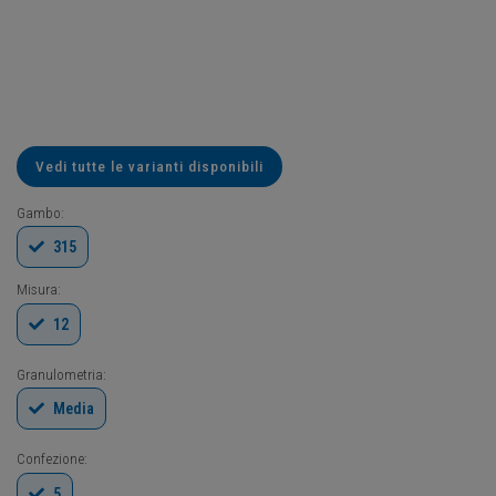
Vedi tutte le varianti disponibili
Gambo:
315
Misura:
12
Granulometria:
Media
Confezione:
5