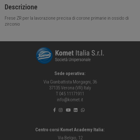
Descrizione
Frese ZR per la lavorazione precisa di corone primarie in ossido di
zirconio
Sede operativa:
Via Gianbattista Morgagni, 36
37135 Verona (VR) Italy
T 045 11171911
info@komet.it
Centro corsi Komet Academy Italia:
Via Belgio, 12