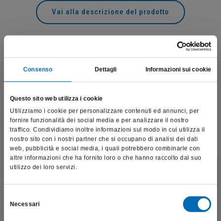
Vai alla descrizione del prodotto
Prodotti correlati
Consenso
Dettagli
Informazioni sui cookie
Questo sito web utilizza i cookie
Utilizziamo i cookie per personalizzare contenuti ed annunci, per
fornire funzionalità dei social media e per analizzare il nostro
traffico. Condividiamo inoltre informazioni sul modo in cui utilizza il
nostro sito con i nostri partner che si occupano di analisi dei dati
web, pubblicità e social media, i quali potrebbero combinarle con
altre informazioni che ha fornito loro o che hanno raccolto dal suo
utilizzo dei loro servizi.
Questo sito è destinato esclusivamente a operatori
professionali e riporta dati, prodotti e beni sensibili per la
salute e la sicurezza del paziente; pertanto, per visitare il sito,
Selezione
Necessari
dichiaro di essere un operatore sanitario.
del
consenso