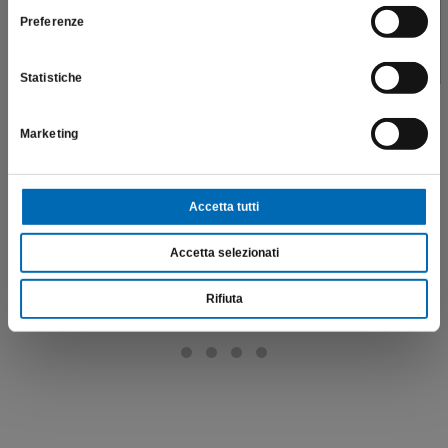
Preferenze
SONO UN OPERATORE SANITARIO
Oliva
ZR8379
Statistiche
€
101,20
Marketing
Scopri di più
Accetta tutti
Accetta selezionati
Rifiuta