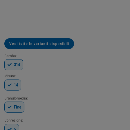
Vedi tutte le varianti disponibili
Gambo:
314
Misura:
14
Granulometria:
Fine
Confezione:
5