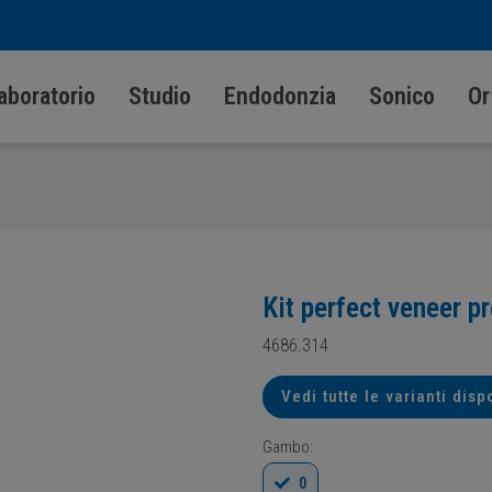
aboratorio
Studio
Endodonzia
Sonico
Or
Kit perfect veneer p
4686.314
Vedi tutte le varianti disp
Gambo:
0