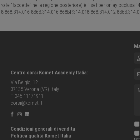
o le "faccette" nella regione posteriore) è il set per onlay occlusal
018 868.314.016 8868.314.016 868BP.314.018 868.314.012 8868.314.
Ma
No
E-m
Centro corsi Komet Academy Italia:
Via Belgio, 12
Me
37135 Verona (VR) Italy
T 045 11171911
corsi@komet.it
Condizioni generali di vendita
Politica qualità Komet Italia
ric