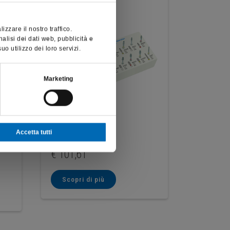
zzare il nostro traffico.
nalisi dei dati web, pubblicità e
o utilizzo dei loro servizi.
Marketing
 e
Kit per inlay
Set per 
Accetta tutti
4261
parodon
4362
€
101,61
€
231,6
Scopri di più
Scopri