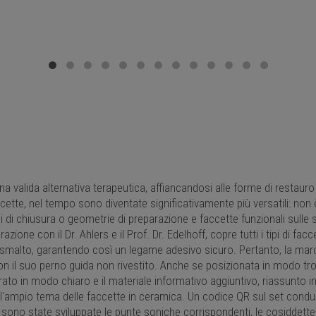
valida alternativa terapeutica, affiancandosi alle forme di restauro t
ette, nel tempo sono diventate significativamente più versatili: non 
i di chiusura o geometrie di preparazione e faccette funzionali sulle su
zione con il Dr. Ahlers e il Prof. Dr. Edelhoff, copre tutti i tipi di fa
 smalto, garantendo così un legame adesivo sicuro. Pertanto, la ma
con il suo perno guida non rivestito. Anche se posizionata in modo tr
turato in modo chiaro e il materiale informativo aggiuntivo, riassunto
l'ampio tema delle faccette in ceramica. Un codice QR sul set conduc
 sono state sviluppate le punte soniche corrispondenti, le cosiddett