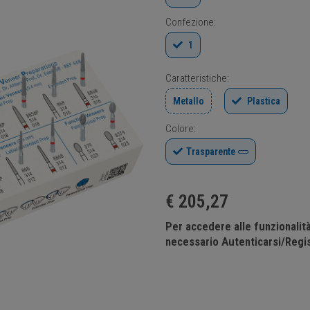
Confezione:
1
Caratteristiche:
Metallo
Plastica
Colore:
Trasparente
€
205,27
Per accedere alle funzionali
necessario Autenticarsi/Regis