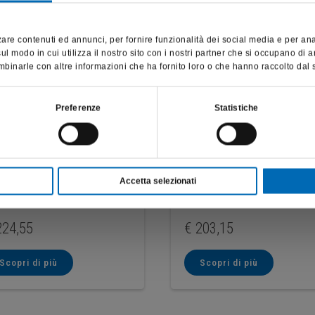
Questo sito è destinato esclusivamente a operatori professionali
e riporta dati, prodotti e beni sensibili per la salute e la sicurezza
are contenuti ed annunci, per fornire funzionalità dei social media e per anali
del paziente; pertanto, per visitare il sito, dichiaro di essere un
l modo in cui utilizza il nostro sito con i nostri partner che si occupano di a
operatore sanitario.
binarle con altre informazioni che ha fornito loro o che hanno raccolto dal su
SONO UN OPERATORE SANITARIO
Preferenze
Statistiche
t CVS per faccette
Kit TPS2 per inlay, ponti
Accetta selezionati
ramiche
corone
1
4180
24,55
€
203,15
Scopri di più
Scopri di più