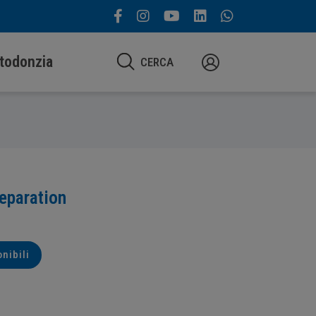
todonzia
CERCA
reparation
onibili