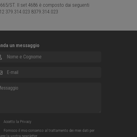
i 4665/ST. Il set 4686 è composto dai seguenti
012 379.314.023 8379.314.023
nda un messaggio
me e Cognome
ail
ssaggio
Accetto la
Privacy
Fornisco il mio consenso al trattamento dei miei dati per
evere la vostra newsletter