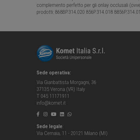
complemento perfetto per gli onlay occlusali (ovver
prodotti: 868BP.314.020 856P.314.018 8856P.314.
Sede operativa:
Via Gianbattista Morgagni, 36
37135 Verona (VR) Italy
T 045 11171911
info@komet.it
Sede legale
:
Via Cernaia, 11 - 20121 Milano (MI)