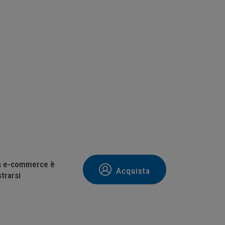
tà e-commerce è
Acquista
trarsi