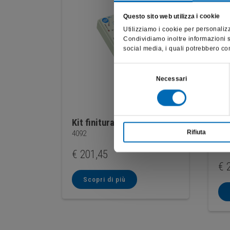
Questo sito web utilizza i cookie
Utilizziamo i cookie per personalizz
Condividiamo inoltre informazioni su
social media, i quali potrebbero com
Selezione
Necessari
del
consenso
Kit finitura di compositi
Ki
Rifiuta
4092
ce
415
€
201,45
€
2
Scopri di più