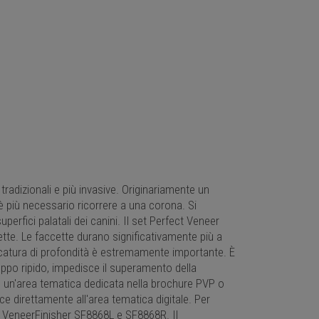
radizionali e più invasive. Originariamente un
è più necessario ricorrere a una corona. Si
perfici palatali dei canini. Il set Perfect Veneer
ccette. Le faccette durano significativamente più a
rcatura di profondità è estremamente importante. È
oppo ripido, impedisce il superamento della
 in un'area tematica dedicata nella brochure PVP o
e direttamente all'area tematica digitale. Per
e VeneerFinisher SF8868L e SF8868R. Il