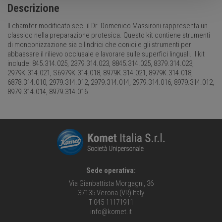
Descrizione
Il chamfer modificato sec. il Dr. Domenico Massironi rappresenta un
classico nella preparazione protesica. Questo kit contiene strumenti
di monconizzazione sia cilindrici che conici e gli strumenti per
abbassare il rilievo occlusale e lavorare sulle superfici linguali. Il kit
include: 845.314.025, 2379.314.023, 8845.314.025, 8379.314.023,
2979K.314.021, S6979K.314.018, 8979K.314.021, 8979K.314.018,
6878.314.010, 2979.314.012, 2979.314.014, 2979.314.016, 8979.314.012,
8979.314.014, 8979.314.016
Sede operativa:
Via Gianbattista Morgagni, 36
37135 Verona (VR) Italy
T 045 11171911
info@komet.it