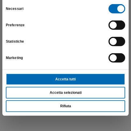
salute e la sicurezza del paziente; pertanto, per visitare il sito,
Selezione
€
201,45
Necessari
dichiaro di essere un operatore sanitario.
del
consenso
Scopri di più
Preferenze
SONO UN OPERATORE SANITARIO
Statistiche
Marketing
Accetta tutti
Accetta selezionati
Rifiuta