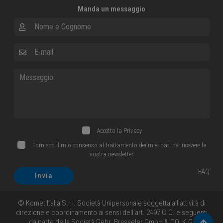
Manda un messaggio
Nome e Cognome
E-mail
Messaggio
Accetto la
Privacy
Fornisco il mio consenso al trattamento dei miei dati per ricevere la
vostra newsletter
FAQ
Invia
© Komet Italia S.r.l. Società Unipersonale soggetta all'attività di
direzione e coordinamento ai sensi dell'art. 2497 C.C. e seguenti
da parte della Società Gebr. Brasseler GmbH & CO. K.G.