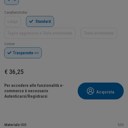
Caratteristiche:
Lunga
Standard
Taglio aggressivo e Testa arrotondata
Testa arrotondata
Colore:
Trasparente
€
36,25
Per accedere alle funzionalità e-
commerce è necessario
Acquista
Autenticarsi/Registrarsi
Materiale ISO
500