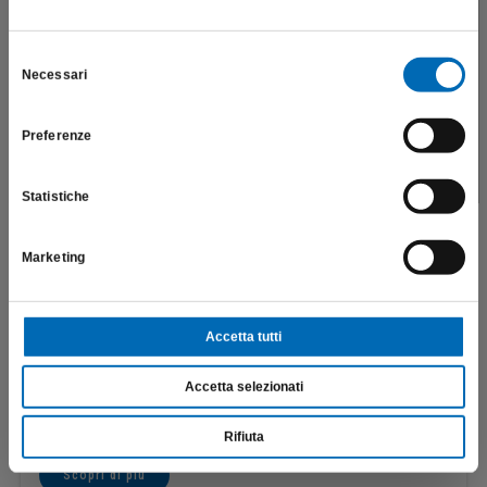
Questo sito è destinato esclusivamente a operatori
professionali e riporta dati, prodotti e beni sensibili per la
salute e la sicurezza del paziente; pertanto, per visitare il sito,
Selezione
Necessari
dichiaro di essere un operatore sanitario.
del
consenso
Preferenze
SONO UN OPERATORE SANITARIO
Statistiche
Marketing
Accetta tutti
Rosetta
H1
Accetta selezionati
€
36,25
Rifiuta
Scopri di più