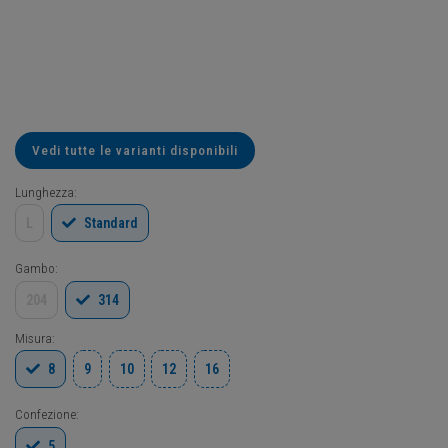
Vedi tutte le varianti disponibili
Lunghezza:
L
Standard
Gambo:
204
314
Misura:
8
9
10
12
16
Confezione:
5