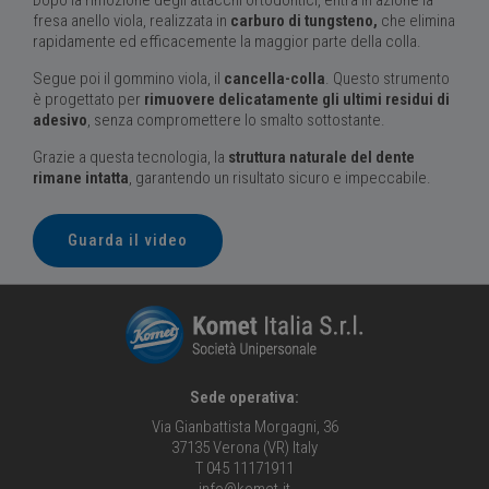
Dopo la rimozione degli attacchi ortodontici, entra in azione la
fresa anello viola, realizzata in
carburo di tungsteno,
che
elimina
rapidamente ed efficacemente la maggior parte della colla.
Segue poi il gommino viola, il
cancella-colla
. Questo strumento
è progettato per
rimuovere delicatamente gli ultimi residui di
adesivo
, senza compromettere lo smalto sottostante.
Grazie a questa tecnologia, la
struttura naturale del dente
rimane intatta
, garantendo un risultato sicuro e impeccabile.
Guarda il video
Sede operativa:
Via Gianbattista Morgagni, 36
37135 Verona (VR) Italy
T 045 11171911
info@komet.it