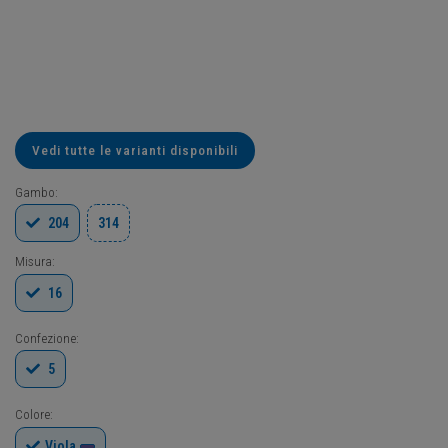
Vedi tutte le varianti disponibili
Gambo:
204
314
Misura:
16
Confezione:
5
Colore:
Viola