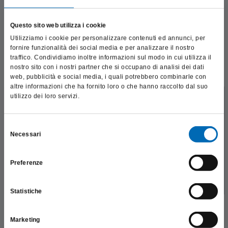
Un processo rapido ed efficace per dentisti e pazienti!
Questo sito web utilizza i cookie
Per garantire un'esperienza confortevole, la rimozione
dell’adesivo deve essere eseguita in modo
efficiente e
Utilizziamo i cookie per personalizzare contenuti ed annunci, per
delicato
. Gli strumenti impiegati devono essere in grado di
fornire funzionalità dei social media e per analizzare il nostro
eliminare l’adesivo in modo efficace, senza danneggiare lo
traffico. Condividiamo inoltre informazioni sul modo in cui utilizza il
smalto dentale
. La parte attiva dello strumento deve rispettare
nostro sito con i nostri partner che si occupano di analisi dei dati
la forma del dente,
ridurre al minimo le vibrazioni
e garantire
web, pubblicità e social media, i quali potrebbero combinarle con
una
superficie liscia e uniforme
.
altre informazioni che ha fornito loro o che hanno raccolto dal suo
utilizzo dei loro servizi.
L’approccio ideale:
Questo sito è destinato esclusivamente a operatori
professionali e riporta dati, prodotti e beni sensibili per la
1) Un’
estremità di sicurezza
per proteggere la gengiva da
salute e la sicurezza del paziente; pertanto, per visitare il sito,
Selezione
possibili danni
Necessari
dichiaro di essere un operatore sanitario.
del
2) Un design con s
musso di sicurezza
per evitare la formazione
di solchi sulla superficie dentale
consenso
3)
Rimozione efficace dei residui adesivi
senza
Preferenze
SONO UN OPERATORE SANITARIO
compromettere lo smalto
Con gli strumenti giusti, la rimozione dell’adesivo diventa un
Statistiche
passaggio veloce, sicuro e confortevole per il paziente,
garantendo un risultato finale impeccabile.
Marketing