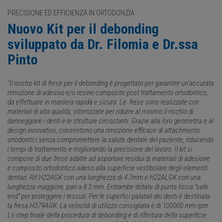
PRECISIONE ED EFFICIENZA IN ORTODONZIA
Nuovo Kit per il debonding
sviluppato da Dr. Filomia e Dr.ssa
Pinto
"Il nostro kit di frese per il debonding è progettato per garantire un’accurata
rimozione di adesivo e/o resine composite post trattamento ortodontico,
da effettuare in maniera rapida e sicura. Le frese sono realizzate con
materiali di alta qualità, ottimizzate per ridurre al minimo il rischio di
danneggiare i denti e le strutture circostanti. Grazie alla loro geometria e al
design innovativo, consentono una rimozione efficace di attachments
ortodontici senza compromettere la salute dentale del paziente, riducendo
i tempi di trattamento e migliorando la precisione del lavoro. Il kit si
compone di due frese adatte ad asportare residui di materiali di adesione
e composito ortodontico adeso alla superficie vestibolare degli elementi
dentari: Rif H22AGK con una lunghezza di 4.7mm e H22ALGK con una
lunghezza maggiore, pari a 8.3 mm. Entrambe dotate di punta liscia “safe
end” per proteggere i tessuti. Per le superfici palatali dei denti è destinata
la fresa H379AGK. La velocità di utilizzo consigliata è di 100000 mm rpm.
Lo step finale della procedura di debonding e di rifinitura della superficie