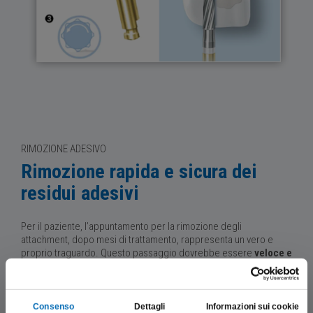
RIMOZIONE ADESIVO
Rimozione rapida e sicura dei
residui adesivi
Per il paziente, l’appuntamento per la rimozione degli
attachment, dopo mesi di trattamento, rappresenta un vero e
proprio traguardo. Questo passaggio dovrebbe essere
veloce e
semplice
, garantendo una superficie dentale intatta e una
sensazione di estrema levigatezza
al tatto con la lingua. Grazie
agli strumenti giusti per la
rimozione dell’adesivo e la
lucidatura finale
, è possibile soddisfare queste aspettative.
Consenso
Dettagli
Informazioni sui cookie