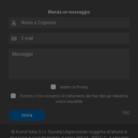
Manda un messaggio
Nome e Cognome
E-mail
Messaggio
Accetto la
Privacy
Fornisco il mio consenso al trattamento dei miei dati per ricevere la
vostra newsletter
FAQ
Invia
© Komet Italia S.r.l. Società Unipersonale soggetta all'attività di
direzione e coordinamento ai sensi dell'art. 2497 C.C. e seguenti