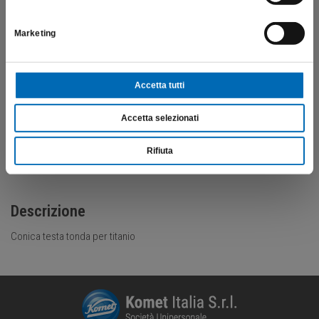
€
36,25
Marketing
Scopri di più
Accetta tutti
Accetta selezionati
Rifiuta
Descrizione
Conica testa tonda per titanio