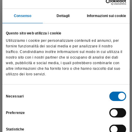
Prodotti correlati
Consenso
Dettagli
Informazioni sui cookie
Questo sito web utilizza i cookie
Utilizziamo i cookie per personalizzare contenuti ed annunci, per
fornire funzionalità dei social media e per analizzare il nostro
traffico. Condividiamo inoltre informazioni sul modo in cui utilizza il
nostro sito con i nostri partner che si occupano di analisi dei dati
web, pubblicità e social media, i quali potrebbero combinarle con
altre informazioni che ha fornito loro o che hanno raccolto dal suo
utilizzo dei loro servizi.
Questo sito è destinato esclusivamente a operatori
professionali e riporta dati, prodotti e beni sensibili per la
salute e la sicurezza del paziente; pertanto, per visitare il sito,
Selezione
Necessari
dichiaro di essere un operatore sanitario.
del
consenso
Preferenze
SONO UN OPERATORE SANITARIO
Rosetta
H1
Statistiche