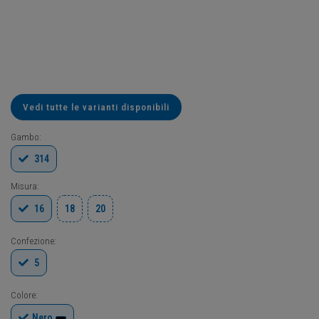
Vedi tutte le varianti disponibili
Gambo:
314
Misura:
16
18
20
Confezione:
5
Colore:
Nero