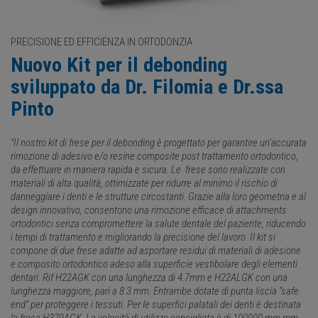
PRECISIONE ED EFFICIENZA IN ORTODONZIA
Nuovo Kit per il debonding
sviluppato da Dr. Filomia e Dr.ssa
Pinto
"Il nostro kit di frese per il debonding è progettato per garantire un’accurata
rimozione di adesivo e/o resine composite post trattamento ortodontico,
da effettuare in maniera rapida e sicura. Le frese sono realizzate con
materiali di alta qualità, ottimizzate per ridurre al minimo il rischio di
danneggiare i denti e le strutture circostanti. Grazie alla loro geometria e al
design innovativo, consentono una rimozione efficace di attachments
ortodontici senza compromettere la salute dentale del paziente, riducendo
i tempi di trattamento e migliorando la precisione del lavoro. Il kit si
compone di due frese adatte ad asportare residui di materiali di adesione
e composito ortodontico adeso alla superficie vestibolare degli elementi
dentari: Rif H22AGK con una lunghezza di 4.7mm e H22ALGK con una
lunghezza maggiore, pari a 8.3 mm. Entrambe dotate di punta liscia “safe
end” per proteggere i tessuti. Per le superfici palatali dei denti è destinata
la fresa H379AGK. La velocità di utilizzo consigliata è di 100000 mm rpm.