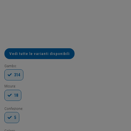
Vedi tutte le varianti disponibili
Gambo:
314
Misura:
18
Confezione:
5
Colore: