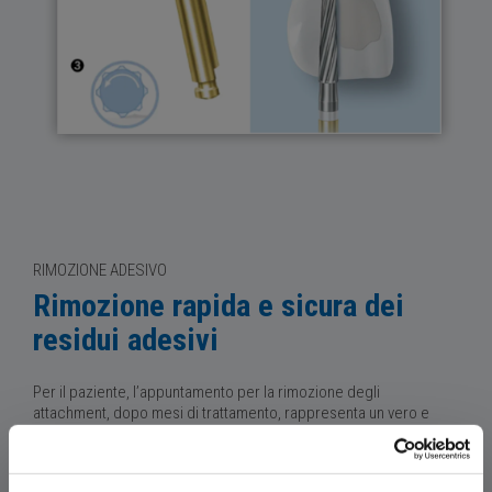
RIMOZIONE ADESIVO
Rimozione rapida e sicura dei
residui adesivi
Per il paziente, l’appuntamento per la rimozione degli
attachment, dopo mesi di trattamento, rappresenta un vero e
proprio traguardo. Questo passaggio dovrebbe essere
veloce e
semplice
, garantendo una superficie dentale intatta e una
sensazione di estrema levigatezza
al tatto con la lingua. Grazie