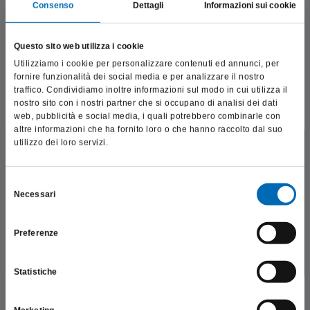
agli strumenti giusti per la
rimozione dell’adesivo e la
Consenso
Dettagli
Informazioni sui cookie
lucidatura finale
, è possibile soddisfare queste aspettative.
Un processo rapido ed efficace per dentisti e pazienti!
Questo sito web utilizza i cookie
Per garantire un'esperienza confortevole, la rimozione
Utilizziamo i cookie per personalizzare contenuti ed annunci, per
dell’adesivo deve essere eseguita in modo
efficiente e
fornire funzionalità dei social media e per analizzare il nostro
delicato
. Gli strumenti impiegati devono essere in grado di
traffico. Condividiamo inoltre informazioni sul modo in cui utilizza il
eliminare l’adesivo in modo efficace, senza danneggiare lo
nostro sito con i nostri partner che si occupano di analisi dei dati
smalto dentale
. La parte attiva dello strumento deve rispettare
web, pubblicità e social media, i quali potrebbero combinarle con
la forma del dente,
ridurre al minimo le vibrazioni
e garantire
altre informazioni che ha fornito loro o che hanno raccolto dal suo
una
superficie liscia e uniforme
.
utilizzo dei loro servizi.
Questo sito è destinato esclusivamente a operatori
L’approccio ideale:
professionali e riporta dati, prodotti e beni sensibili per la
salute e la sicurezza del paziente; pertanto, per visitare il sito,
Selezione
1) Un’
estremità di sicurezza
per proteggere la gengiva da
Necessari
dichiaro di essere un operatore sanitario.
del
possibili danni
2) Un design con s
musso di sicurezza
per evitare la formazione
consenso
di solchi sulla superficie dentale
Preferenze
SONO UN OPERATORE SANITARIO
3)
Rimozione efficace dei residui adesivi
senza
compromettere lo smalto
Statistiche
Con gli strumenti giusti, la rimozione dell’adesivo diventa un
passaggio veloce, sicuro e confortevole per il paziente,
garantendo un risultato finale impeccabile.