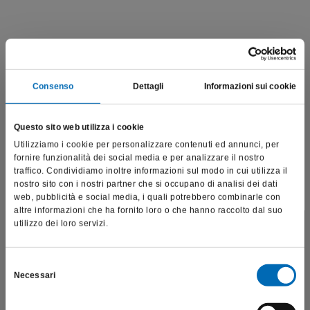
Prodotti correlati
Consenso
Dettagli
Informazioni sui cookie
Questo sito web utilizza i cookie
Utilizziamo i cookie per personalizzare contenuti ed annunci, per
fornire funzionalità dei social media e per analizzare il nostro
traffico. Condividiamo inoltre informazioni sul modo in cui utilizza il
nostro sito con i nostri partner che si occupano di analisi dei dati
web, pubblicità e social media, i quali potrebbero combinarle con
altre informazioni che ha fornito loro o che hanno raccolto dal suo
utilizzo dei loro servizi.
Questo sito è destinato esclusivamente a operatori
professionali e riporta dati, prodotti e beni sensibili per la
salute e la sicurezza del paziente; pertanto, per visitare il sito,
Selezione
Necessari
dichiaro di essere un operatore sanitario.
del
Oliva
consenso