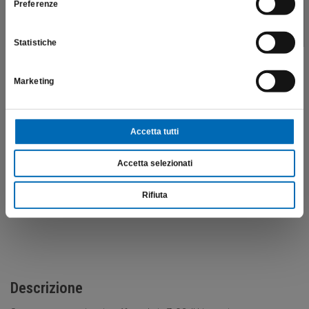
ZR8379
Preferenze
SONO UN OPERATORE SANITARIO
€
101,20
Statistiche
Scopri di più
Marketing
Accetta tutti
Accetta selezionati
Rifiuta
Descrizione