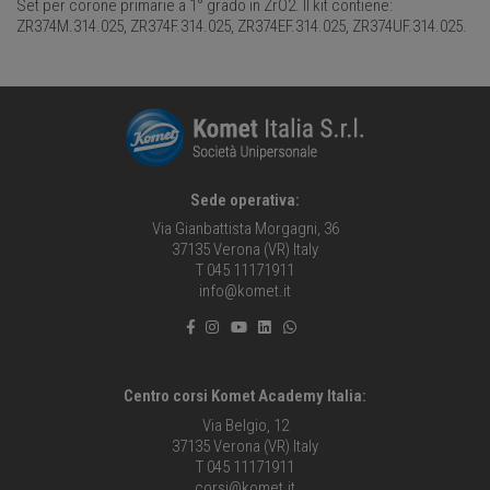
Set per corone primarie a 1° grado in ZrO2. Il kit contiene:
ZR374M.314.025, ZR374F.314.025, ZR374EF.314.025, ZR374UF.314.025.
Sede operativa:
Via Gianbattista Morgagni, 36
37135 Verona (VR) Italy
T 045 11171911
info@komet.it
Centro corsi Komet Academy Italia:
Via Belgio, 12
37135 Verona (VR) Italy
T 045 11171911
corsi@komet.it