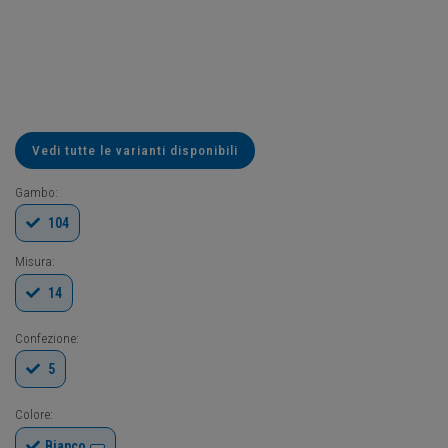
Vedi tutte le varianti disponibili
Gambo:
104
Misura:
14
Confezione:
5
Colore:
Bianco