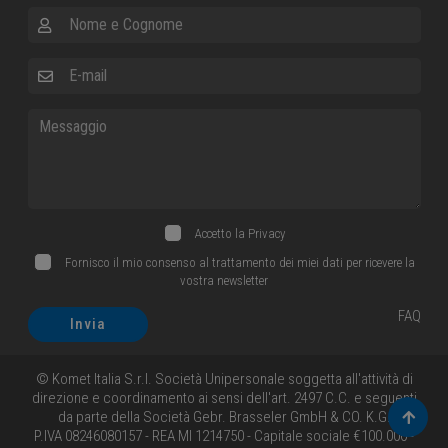
Nome e Cognome
E-mail
Messaggio
Accetto la
Privacy
Fornisco il mio consenso al trattamento dei miei dati per ricevere la
vostra newsletter
FAQ
Invia
© Komet Italia S.r.l. Società Unipersonale soggetta all'attività di
direzione e coordinamento ai sensi dell'art. 2497 C.C. e seguenti
da parte della Società Gebr. Brasseler GmbH & CO. K.G.
Torna 
P.IVA 08246080157 - REA MI 1214750 - Capitale sociale €100.000 -