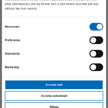
altre informazioni che ha fornito loro o che hanno raccolto dal suo
utilizzo dei loro servizi.
Questo sito è destinato esclusivamente a operatori
professionali e riporta dati, prodotti e beni sensibili per la
salute e la sicurezza del paziente; pertanto, per visitare il sito,
Selezione
Necessari
dichiaro di essere un operatore sanitario.
del
consenso
Fresone "DF"
Preferenze
H129DF
SONO UN OPERATORE SANITARIO
€
202,50
Statistiche
Scopri di più
Marketing
Accetta tutti
Accetta selezionati
Rifiuta