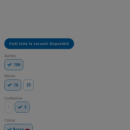
Vedi tutte le varianti disponibili
Gambo:
104
Misura:
16
23
Confezione:
1
5
Colore:
Rosso