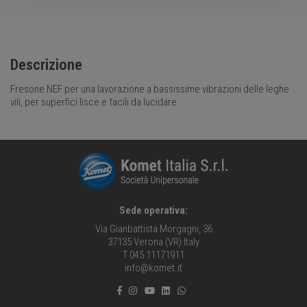
Descrizione
Fresone NEF per una lavorazione a bassissime vibrazioni delle leghe
vili, per superfici lisce e facili da lucidare
Sede operativa:
Via Gianbattista Morgagni, 36
37135 Verona (VR) Italy
T 045 11171911
info@komet.it