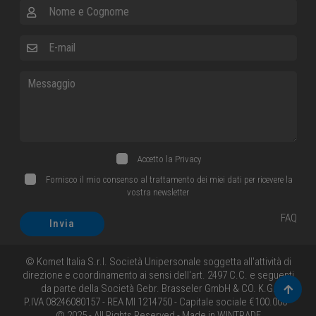
Nome e Cognome
E-mail
Messaggio
Accetto la
Privacy
Fornisco il mio consenso al trattamento dei miei dati per ricevere la
vostra newsletter
FAQ
Invia
© Komet Italia S.r.l. Società Unipersonale soggetta all'attività di
direzione e coordinamento ai sensi dell'art. 2497 C.C. e seguenti
da parte della Società Gebr. Brasseler GmbH & CO. K.G.
Torna 
P.IVA 08246080157 - REA MI 1214750 - Capitale sociale €100.000 -
© 2025 - All Rights Reserved - Made in
WINTRADE