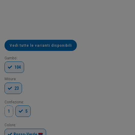
Vedi tutte le varianti disponibili
Gambo:
104
Misura:
23
Confezione:
1
5
Colore:
Rosso-Verde