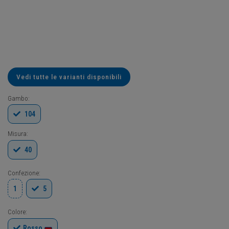
Vedi tutte le varianti disponibili
Gambo:
104
Misura:
40
Confezione:
1
5
Colore:
Rosso