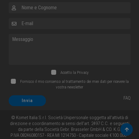
Nome e Cognome
E-mail
Messaggio
Accetto la
Privacy
Fornisco il mio consenso al trattamento dei miei dati per ricevere la
vostra newsletter
FAQ
Invia
© Komet Italia S.r.l. Società Unipersonale soggetta all'attività di
direzione e coordinamento ai sensi dell'art. 2497 C.C. e seguenti
da parte della Società Gebr. Brasseler GmbH & CO. K.G.
Torna 
P.IVA 08246080157 - REA MI 1214750 - Capitale sociale €100.000 -