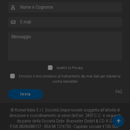
Nome e Cognome
E-mail
Messaggio
Accetto la
Privacy
Fornisco il mio consenso al trattamento dei miei dati per ricevere la
vostra newsletter
FAQ
Invia
© Komet Italia S.r.l. Società Unipersonale soggetta all'attività di
direzione e coordinamento ai sensi dell'art. 2497 C.C. e seguenti
da parte della Società Gebr. Brasseler GmbH & CO. K.G.
Torna 
P.IVA 08246080157 - REA MI 1214750 - Capitale sociale €100.000 -