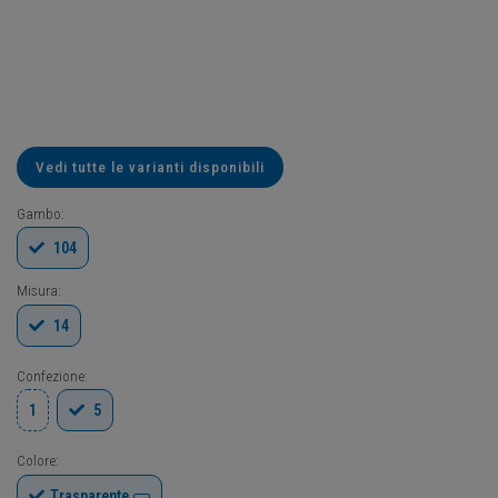
Vedi tutte le varianti disponibili
Gambo:
104
Misura:
14
Confezione:
1
5
Colore:
Trasparente