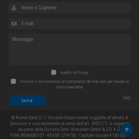
Nome e Cognome
E-mail
Messaggio
Accetto la
Privacy
Fornisco il mio consenso al trattamento dei miei dati per ricevere la
vostra newsletter
FAQ
Invia
© Komet Italia S.r.l. Società Unipersonale soggetta all'attività di
direzione e coordinamento ai sensi dell'art. 2497 C.C. e seguenti
da parte della Società Gebr. Brasseler GmbH & CO. K.G.
Torna 
P.IVA 08246080157 - REA MI 1214750 - Capitale sociale €100.000 -