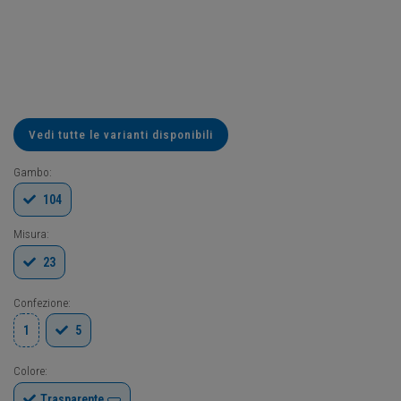
Vedi tutte le varianti disponibili
Gambo:
104
Misura:
23
Confezione:
1
5
Colore:
Trasparente