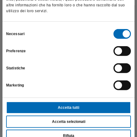
altre informazioni che ha fornito loro o che hanno raccolto dal suo
utilizzo dei loro servizi.
Questo sito è destinato esclusivamente a operatori
professionali e riporta dati, prodotti e beni sensibili per la
salute e la sicurezza del paziente; pertanto, per visitare il sito,
Selezione
Necessari
dichiaro di essere un operatore sanitario.
del
consenso
Fresone "DF"
Preferenze
H129DF
SONO UN OPERATORE SANITARIO
€
202,50
Statistiche
Scopri di più
Marketing
Accetta tutti
Accetta selezionati
Rifiuta