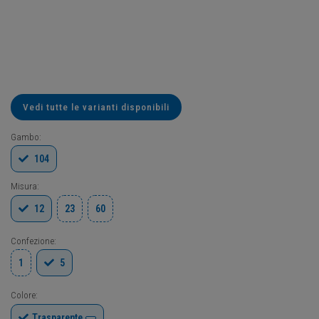
Vedi tutte le varianti disponibili
Gambo:
104
Misura:
12
23
60
Confezione:
1
5
Colore:
Trasparente